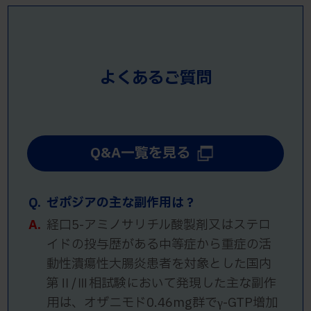
よくあるご質問
Q&A一覧を見る
Q.
ゼポジアの主な副作用は？
A.
経口5-アミノサリチル酸製剤又はステロ
イドの投与歴がある中等症から重症の活
動性潰瘍性大腸炎患者を対象とした国内
第Ⅱ/Ⅲ相試験において発現した主な副作
用は、オザニモド0.46mg群でγ-GTP増加