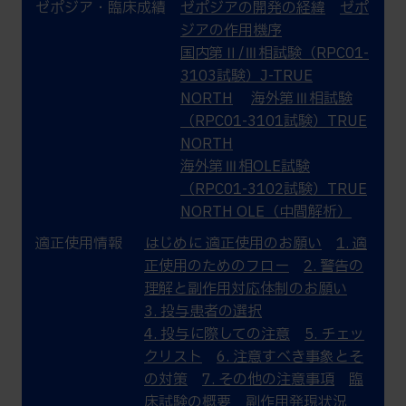
ゼポジア・臨床成績
ゼポジアの開発の経緯
ゼポ
ジアの作用機序
国内第Ⅱ/Ⅲ相試験（RPC01-
3103試験）J-TRUE
NORTH
海外第Ⅲ相試験
（RPC01-3101試験）TRUE
NORTH
海外第Ⅲ相OLE試験
（RPC01-3102試験）TRUE
NORTH OLE（中間解析）
適正使用情報
はじめに 適正使用のお願い
1. 適
正使用のためのフロー
2. 警告の
理解と副作用対応体制のお願い
3. 投与患者の選択
4. 投与に際しての注意
5. チェッ
クリスト
6. 注意すべき事象とそ
の対策
7. その他の注意事項
臨
床試験の概要
副作用発現状況