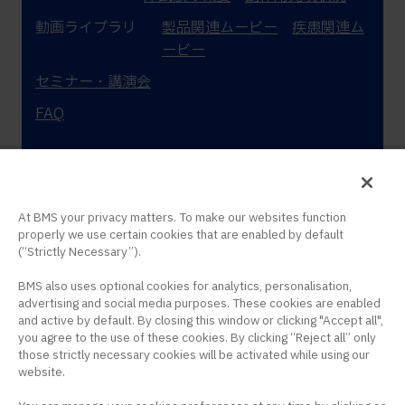
動画ライブラリ
製品関連ムービー
疾患関連ム
ービー
セミナー・講演会
FAQ
At BMS your privacy matters. To make our websites function
properly we use certain cookies that are enabled by default
(“Strictly Necessary”).
このサイトは、日本国内の医療関係者の方を対象にブリス
BMS also uses optional cookies for analytics, personalisation,
トル・マイヤーズ スクイブ株式会社の医療用医薬品を適正
advertising and social media purposes. These cookies are enabled
にご使用いただくために作成したものです。
and active by default. By closing this window or clicking "Accept all",
you agree to the use of these cookies. By clicking “Reject all” only
those strictly necessary cookies will be activated while using our
プライバシーポリシー
クッキー設定
サイト利用
website.
条件