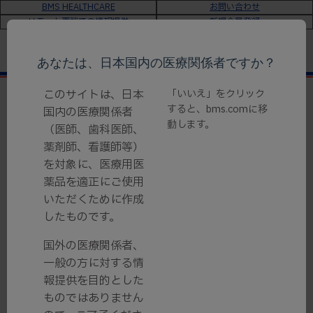
BMS HEALTHCARE
お問い合わせ
リモート面談での情報提供
新規会員登録
あなたは、日本国内の医療関係者ですか？
このサイトは、日本
「いいえ」をクリック
ホーム
＞
適正使用情報
＞ 6. 注意すべき事象とその
すると、bms.comに移
国内の医療関係者
対策
動します。
（医師、歯科医師、
薬剤師、看護師等）
適正使用情報
を対象に、医療用医
薬品を適正にご使用
6. 注意すべき事象とその対策
いただくために作成
したものです。
国外の医療関係者、
一般の方に対する情
（1）感染症（進行性多巣性白質脳症を含
報提供を目的とした
む）
ものではありません
（2）黄斑浮腫