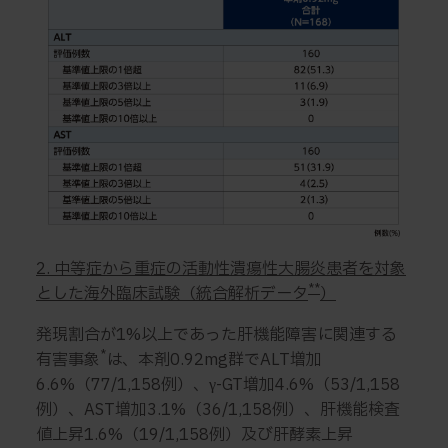
2. 中等症から重症の活動性潰瘍性大腸炎患者を対象
**
とした海外臨床試験（統合解析データ
）
発現割合が1%以上であった肝機能障害に関連する
*
有害事象
は、本剤0.92mg群でALT増加
6.6%（77/1,158例）、γ-GT増加4.6%（53/1,158
例）、AST増加3.1%（36/1,158例）、肝機能検査
値上昇1.6%（19/1,158例）及び肝酵素上昇