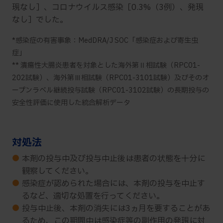
現なし］、コロナウイルス感染［0.3%（3例）、発現
なし］でした。
*感染症の有害事象：MedDRA/J SOC「感染症および寄生虫
症」
** 潰瘍性大腸炎患者を対象とした海外第Ⅱ相試験（RPC01-
202試験）、海外第Ⅲ相試験（RPC01-3101試験）及びそのオ
ープンラベル継続投与試験（RPC01-3102試験）の長期投与の
安全性評価に使用した統合解析データ
対処法
●
本剤の投与中及び投与中止後は患者の状態を十分に
観察してください。
●
感染症が認められた場合には、本剤の投与を中止す
るなど、適切な処置を行ってください。
●
投与中止後、本剤の消失には3ヵ月を要することがあ
るため、この期間中は感染症等の副作用の発現に対