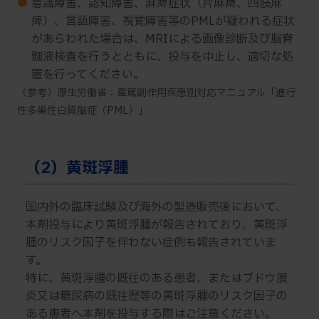
●
意識障害、認知障害、麻痺症状（片麻痺、四肢麻
痺）、言語障害、視覚障害等のPMLが疑われる症状
があらわれた場合は、MRIによる画像診断及び脳脊
髄液検査を行うとともに、投与を中止し、適切な処
置を行ってください。
（参考）厚生労働省：重篤副作用疾患別対応マニュアル「進行
性多巣性白質脳症（PML）」
（2）黄斑浮腫
国内外の臨床試験及び海外の製造販売後において、
本剤投与により黄斑浮腫が報告されており、黄斑浮
腫のリスク因子を伴わない症例も報告されていま
す。
特に、黄斑浮腫の既往のある患者、またはブドウ膜
炎又は糖尿病の既往歴等の黄斑浮腫のリスク因子の
ある患者へ本剤を投与する際はご注意ください。