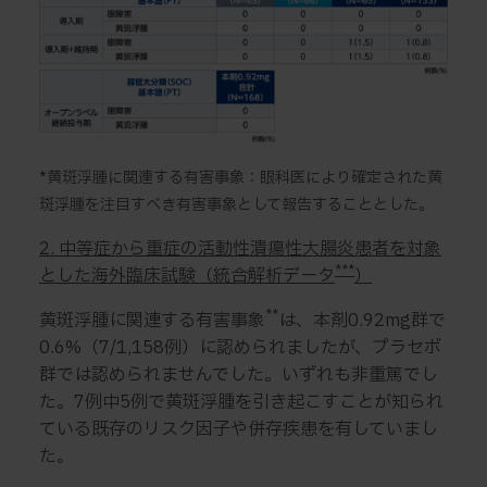
*黄斑浮腫に関連する有害事象：眼科医により確定された黄
斑浮腫を注目すべき有害事象として報告することとした。
2. 中等症から重症の活動性潰瘍性大腸炎患者を対象
***
とした海外臨床試験（統合解析データ
）
**
黄斑浮腫に関連する有害事象
は、本剤0.92mg群で
0.6%（7/1,158例）に認められましたが、プラセボ
群では認められませんでした。いずれも非重篤でし
た。7例中5例で黄斑浮腫を引き起こすことが知られ
ている既存のリスク因子や併存疾患を有していまし
た。