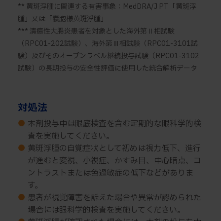
** 黄斑浮腫に関連する有害事象：MedDRA/J PT「黄斑浮
腫」又は「嚢胞様黄斑浮腫」
*** 潰瘍性大腸炎患者を対象とした海外第Ⅱ相試験
（RPC01-202試験）、海外第Ⅲ相試験（RPC01-3101試
験）及びそのオープンラベル継続投与試験（RPC01-3102
試験）の長期投与の安全性評価に使用した統合解析データ
対処法
●
本剤投与中は眼底検査を含む定期的な眼科学的検
査を実施してください。
●
黄斑浮腫の自覚症状として初めは視力低下、進行
が進むと変視、小視症、かすみ目、中心暗点、コ
ントラストまたは色過敏症の低下などがありま
す。
●
患者が視覚障害を訴えた場合や異常が認められた
場合には眼科学的検査を実施してください。