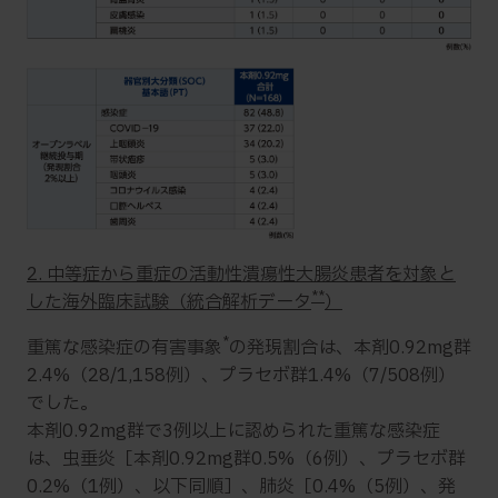
2. 中等症から重症の活動性潰瘍性大腸炎患者を対象と
**
した海外臨床試験（統合解析データ
）
*
重篤な感染症の有害事象
の発現割合は、本剤0.92mg群
2.4%（28/1,158例）、プラセボ群1.4%（7/508例）
でした。
本剤0.92mg群で3例以上に認められた重篤な感染症
は、虫垂炎［本剤0.92mg群0.5%（6例）、プラセボ群
0.2%（1例）、以下同順］、肺炎［0.4%（5例）、発