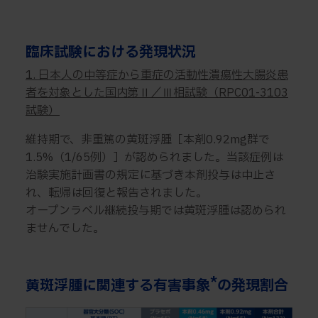
臨床試験における発現状況
1. 日本人の中等症から重症の活動性潰瘍性大腸炎患
者を対象とした国内第Ⅱ／Ⅲ相試験（RPC01-3103
試験）
維持期で、非重篤の黄斑浮腫［本剤0.92mg群で
1.5%（1/65例）］が認められました。当該症例は
治験実施計画書の規定に基づき本剤投与は中止さ
れ、転帰は回復と報告されました。
オープンラベル継続投与期では黄斑浮腫は認められ
ませんでした。
*
黄斑浮腫に関連する有害事象
の発現割合