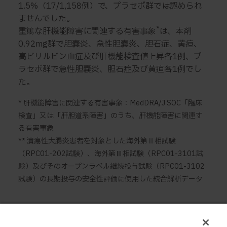
1.5%（17/1,158例）で、プラセボ群では認められ
ませんでした。
*
重篤な肝機能障害に関連する有害事象
は、本剤
0.92mg群で胆嚢炎、急性胆嚢炎、胆石症、黄疸、
高ビリルビン血症及び肝機能検査値上昇各1例、プ
ラセボ群で急性胆嚢炎、胆石症及び黄疸各1例でし
た。
* 肝機能障害に関連する有害事象：MedDRA/J SOC「臨床
検査」又は「肝胆道系障害」のうち、肝機能障害に関連す
る有害事象
** 潰瘍性大腸炎患者を対象とした海外第Ⅱ相試験
（RPC01-202試験）、海外第Ⅲ相試験（RPC01-3101試
験）及びそのオープンラベル継続投与試験（RPC01-3102
試験）の長期投与の安全性評価に使用した統合解析データ
海外製造販売後における発現状況