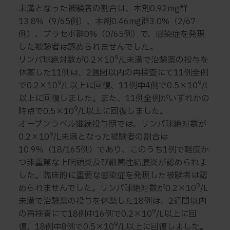
未満となった被験者の割合は、本剤0.92mg群
13.8%（9/65例）、本剤0.46mg群3.0%（2/67
例）、プラセボ群0%（0/65例）で、感染症を発現
した被験者は認められませんでした。
9
リンパ球絶対数が0.2×10
/L未満で治験薬の投与を
休薬した11例は、2週間以内の再検査にて11例全例
9
9
で0.2×10
/L以上に回復、11例中4例で0.5×10
/L
以上に回復しました。また、11例全例がいずれかの
9
時点で0.5×10
/L以上に回復しました。
オープンラベル継続投与期では、リンパ球絶対数が
9
0.2×10
/L未満となった被験者の割合は
10.9%（18/165例）であり、このうち1例で軽度か
つ非重篤な上咽頭炎及び細菌性結膜炎が認められま
した。臨床的に重要な感染症を発現した被験者は認
9
められませんでした。リンパ球絶対数が0.2×10
/L
未満で治験薬の投与を休薬した18例は、2週間以内
9
の再検査にて18例中16例で0.2×10
/L以上に回
9
復、18例中8例で0.5×10
/L以上に回復しました。