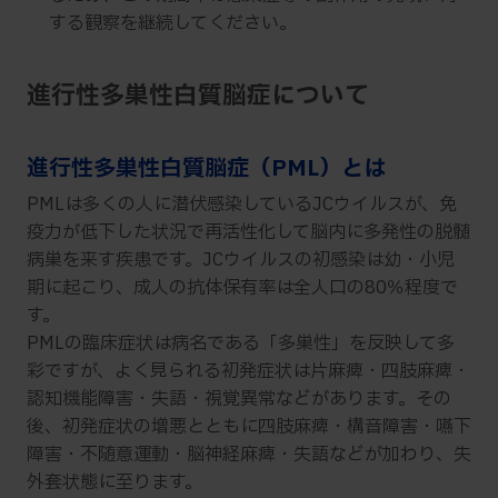
する観察を継続してください。
進行性多巣性白質脳症について
進行性多巣性白質脳症（PML）とは
PMLは多くの人に潜伏感染しているJCウイルスが、免
疫力が低下した状況で再活性化して脳内に多発性の脱髄
病巣を来す疾患です。JCウイルスの初感染は幼・小児
期に起こり、成人の抗体保有率は全人口の80％程度で
す。
PMLの臨床症状は病名である「多巣性」を反映して多
彩ですが、よく見られる初発症状は片麻痺・四肢麻痺・
認知機能障害・失語・視覚異常などがあります。その
後、初発症状の増悪とともに四肢麻痺・構音障害・嚥下
障害・不随意運動・脳神経麻痺・失語などが加わり、失
外套状態に至ります。