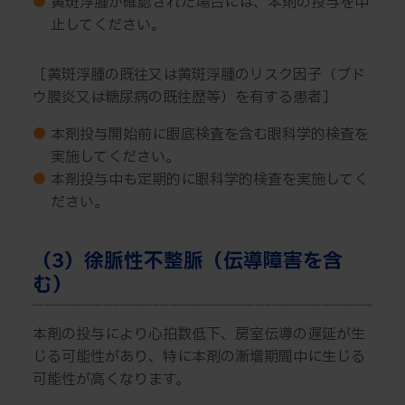
●
黄斑浮腫が確認された場合には、本剤の投与を中
止してください。
［黄斑浮腫の既往又は黄斑浮腫のリスク因子（ブド
ウ膜炎又は糖尿病の既往歴等）を有する患者］
●
本剤投与開始前に眼底検査を含む眼科学的検査を
実施してください。
●
本剤投与中も定期的に眼科学的検査を実施してく
ださい。
（3）徐脈性不整脈（伝導障害を含
む）
本剤の投与により心拍数低下、房室伝導の遅延が生
じる可能性があり、特に本剤の漸増期間中に生じる
可能性が高くなります。