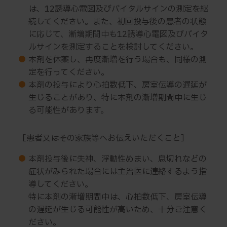
は、12誘導心電図及びバイタルサインの測定を継
続してください。また、初回投与後の患者の状態
に応じて、漸増期間中も12誘導心電図及びバイタ
ルサインを測定することを検討してください。
●
本剤を休薬し、再度漸増を行う場合も、同様の測
定を行ってください。
●
本剤の投与により心拍数低下、房室伝導の遅延が
生じることがあり、特に本剤の漸増期間中に生じ
る可能性があります。
［患者又はその家族等へお伝えいただくこと］
●
本剤投与後に失神、浮動性めまい、息切れなどの
症状がみられた場合には主治医に連絡するよう指
導してください。
特に本剤の漸増期間中は、心拍数低下、房室伝導
の遅延が生じる可能性が高いため、十分ご注意く
ださい。