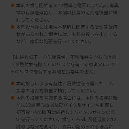
●
本剤の投与開始前に12誘導心電図により心伝導異
常の有無を確認し、本剤の投与の可否を慎重に検
討してください。
●
本剤投与後に徐脈性不整脈に関連する徴候又は症
状があらわれた場合には、本剤の投与を中止する
など、適切な処置を行ってください。
［心拍数低下、心伝導異常、不整脈等を含む心疾患
（禁忌対象を除く）のリスクを有する患者又はこれ
らのリスクを有する薬剤を投与中の患者］
●
本剤投与による有益性と危険性を考慮した上で、
投与の可否を慎重に検討してください。
●
本剤の投与を考慮する場合には、本剤の投与開始
前に12誘導心電図及びバイタルサインを測定し、
初回投与後6時間は継続してバイタルサインの測
定を行ってください。投与から6時間経過後に12
誘導心電図を測定し、異常が認められる場合に