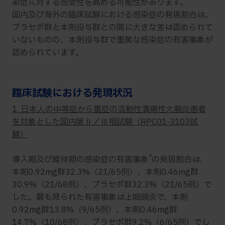
染症に対する感受性を高める可能性があります。
国内及び海外の臨床試験における感染症の発現割合は、
プラセボ群と本剤投与群との間に大きな差は認められて
いないものの、本剤投与群で重篤な感染症の有害事象が
認められています。
臨床試験における発現状況
1. 日本人の中等症から重症の活動性潰瘍性大腸炎患者
を対象とした国内第Ⅱ／Ⅲ相試験（RPC01-3103試
験）
*
導入期及び維持期の感染症の有害事象
の発現割合は、
本剤0.92mg群32.3%（21/65例）、本剤0.46mg群
30.9%（21/68例）、プラセボ群32.3%（21/65例）で
した。最も見られた有害事象は上咽頭炎で、本剤
0.92mg群13.8%（9/65例）、本剤0.46mg群
14.7%（10/68例）、プラセボ群9.2%（6/65例）でし