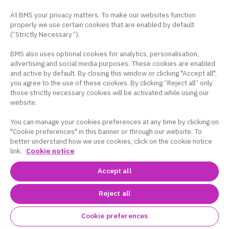
海外製造販売後において、多発性硬化症（国内未承
At BMS your privacy matters. To make our websites function
認）の患者に肝移植を要する急性肝不全の症例が報
properly we use certain cookies that are enabled by default
告されています。
(“Strictly Necessary”).
肝酵素上昇及び総ビリルビン上昇を含む肝障害の徴
BMS also uses optional cookies for analytics, personalisation,
候は、早いものでは初回投与後10日以内に認められ
advertising and social media purposes. These cookies are enabled
ています。
and active by default. By closing this window or clicking "Accept all",
you agree to the use of these cookies. By clicking “Reject all” only
重度の肝障害では、肝移植が必要になることがあり
those strictly necessary cookies will be activated while using our
ます。
website.
You can manage your cookies preferences at any time by clicking on
"Cookie preferences" in this banner or through our website. To
対処法
better understand how we use cookies, click on the cookie notice
link.
Cookie notice
●
本剤投与開始前に肝機能検査（ALT、AST、ビリ
ルビン等）を行ってください。
Accept all
●
本剤投与開始後も定期的な肝機能検査を行ってく
Reject all
ださい。
●
本剤投与中に悪心、嘔吐、腹痛、疲労、食欲不
Cookie preferences
振、黄疸又は褐色尿など、肝機能障害を示唆する