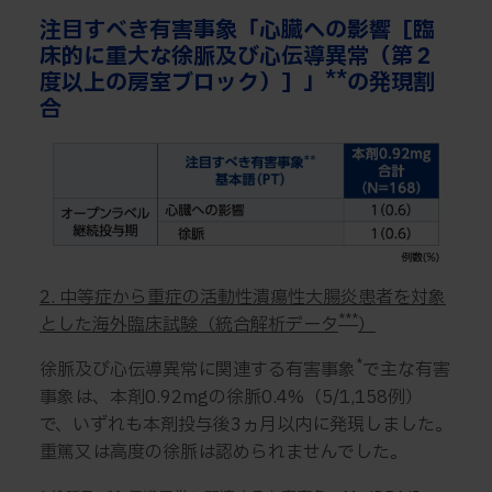
注目すべき有害事象「心臓への影響［臨
床的に重大な徐脈及び心伝導異常（第２
**
度以上の房室ブロック）］」
の発現割
合
2. 中等症から重症の活動性潰瘍性大腸炎患者を対象
***
とした海外臨床試験（統合解析データ
）
*
徐脈及び心伝導異常に関連する有害事象
で主な有害
事象は、本剤0.92mgの徐脈0.4%（5/1,158例）
で、いずれも本剤投与後3ヵ月以内に発現しました。
重篤又は高度の徐脈は認められませんでした。