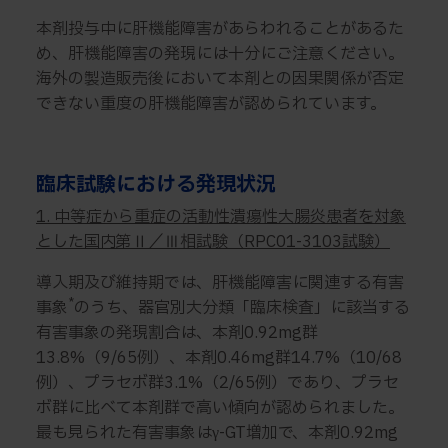
本剤投与中に肝機能障害があらわれることがあるた
め、肝機能障害の発現には十分にご注意ください。
海外の製造販売後において本剤との因果関係が否定
できない重度の肝機能障害が認められています。
臨床試験における発現状況
1. 中等症から重症の活動性潰瘍性大腸炎患者を対象
とした国内第Ⅱ／Ⅲ相試験（RPC01-3103試験）
導入期及び維持期では、肝機能障害に関連する有害
*
事象
のうち、器官別大分類「臨床検査」に該当する
有害事象の発現割合は、本剤0.92mg群
13.8%（9/65例）、本剤0.46mg群14.7%（10/68
例）、プラセボ群3.1%（2/65例）であり、プラセ
ボ群に比べて本剤群で高い傾向が認められました。
最も見られた有害事象はγ-GT増加で、本剤0.92mg