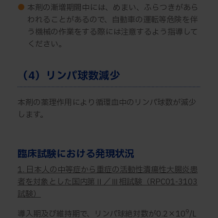
●
本剤の漸増期間中には、めまい、ふらつきがあら
われることがあるので、自動車の運転等危険を伴
う機械の作業をする際には注意するよう指導して
ください。
（4）リンパ球数減少
本剤の薬理作用により循環血中のリンパ球数が減少
します。
臨床試験における発現状況
1. 日本人の中等症から重症の活動性潰瘍性大腸炎患
者を対象とした国内第Ⅱ／Ⅲ相試験（RPC01-3103
試験）
9
導入期及び維持期で、リンパ球絶対数が0.2×10
/L