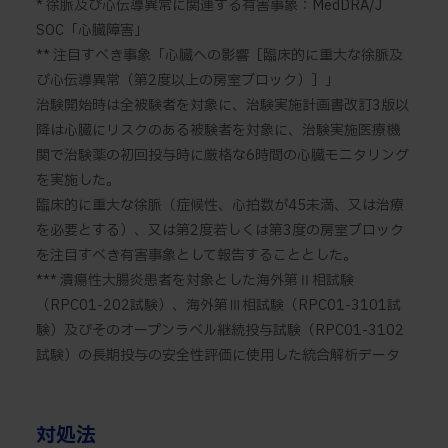
* 徐脈及び心伝導異常に関連する有害事象：MedDRA/J
SOC「心臓障害」
** 注目すべき事象「心臓への影響［臨床的に重大な徐脈及
び心伝導異常（第2度以上の房室ブロック）］」
治験開始時は全被験者を対象に、治験実施計画書改訂3版以
降は心臓にリスクのある被験者を対象に、治験実施医療機
関で治験薬の初回投与時に厳格な6時間の心臓モニタリング
を実施した。
臨床的に重大な徐脈（症候性、心拍数が45未満、又は治療
を必要とする）、又は第2度若しくは第3度の房室ブロック
を注目すべき有害事象として報告することとした。
*** 潰瘍性大腸炎患者を対象とした海外第Ⅱ相試験
（RPC01-202試験）、海外第Ⅲ相試験（RPC01-3101試
験）及びそのオープンラベル継続投与試験（RPC01-3102
試験）の長期投与の安全性評価に使用した統合解析データ
対処法