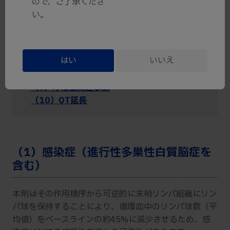
ので、ご了承くださ
（3）徐脈性不整脈（伝導障害を含む）
い。
（4）リンパ球数減少
（5）肝機能障害
（6）悪性腫瘍
はい
いいえ
（7）可逆性後白質脳症症候群
（8）血栓塞栓症
（9）呼吸器関連事象
（10）QT延長
（1）感染症（進行性多巣性白質脳症を
含む）
本剤はその作用機序から可逆的に末梢リンパ組織にリン
パ球を保持することにより、循環血中のリンパ球数（平
均値）をベースラインの約45%に減少させるため、感