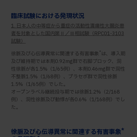
臨床試験における発現状況
1. 日本人の中等症から重症の活動性潰瘍性大腸炎患
者を対象とした国内第Ⅱ／Ⅲ相試験（RPC01-3103
試験）
*
徐脈及び心伝導異常に関連する有害事象
は、導入期
及び維持期では本剤0.92mg群で右脚ブロック、洞
性徐脈が各1.5%（1/65例）、本剤0.46mg群で洞性
不整脈1.5%（1/68例）、プラセボ群で洞性徐脈
1.5%（1/65例）でした。
オープンラベル継続投与期では徐脈1.2%（2/168
例）、洞性徐脈及び動悸が各0.6%（1/168例）でし
た。
*
徐脈及び心伝導異常に関連する有害事象